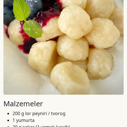
Malzemeler
200 g lor peyniri / tvorog
1 yumurta