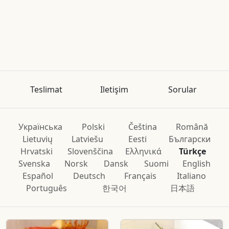
Teslimat
Iletişim
Sorular
Українська
Polski
Čeština
Română
Lietuvių
Latviešu
Eesti
Български
Hrvatski
Slovenščina
Ελληνικά
Türkçe
Svenska
Norsk
Dansk
Suomi
English
Español
Deutsch
Français
Italiano
Português
한국어
日本語