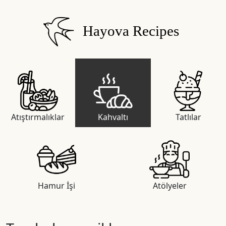
Hayova Recipes
Atıştırmalıklar
Kahvaltı
Tatlılar
Hamur İşi
Atölyeler