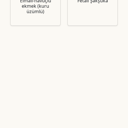
Elmalı-havuçlu
Fetalı Şakşuka
ekmek (kuru
üzümlü)